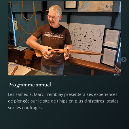
Programme annuel
L'a
Les samedis, Marc Tremblay présentera ses expériences
Nous
de plongée sur le site de Phips en plus d’histoires locales
prés
sur les naufrages.
nau